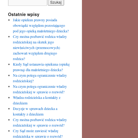
Ostatnie wpisy
Jakie opiekun prawny posiada
obowiązki względem pozostającego
pod jego opieką małoletniego dziecka?
Czy można pozbawić rodzica władzy
rodzicielskiej na skutek jego
niewłaściwych (przemocowych)
zachowań względem drugiego
rodzica?
Kiedy Sąd ustanawia opiekuna (opiekę
prawną) dla małoletniego dziecka?
Na czym polega ograniczenie władzy
rodzicielskiej?
Na czym polega ograniczenie władzy
rodzicielskiej w sprawie o rozwód?
Władza rodzicielska a kontakty z
dzieckiem
Decyzje w sprawach dziecka a
kontakty z dzieckiem
Czy można pozbawić rodzica władzy
rodzicielskiej w sprawie o rozwód?
Czy Sąd może zawiesić władzę
rodzicielską w sprawie o rozwód?