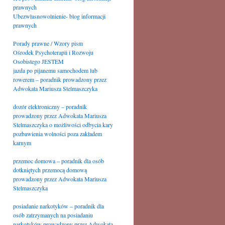
prawnych
Ubezwłasnowolnienie- blog informacji
prawnych
Porady prawne / Wzory pism
Ośrodek Psychoterapii i Rozwoju
Osobistego JESTEM
jazda po pijanemu samochodem lub
rowerem – poradnik prowadzony przez
Adwokata Mariusza Stelmaszczyka
dozór elektroniczny – poradnik
prowadzony przez Adwokata Mariusza
Stelmaszczyka o możliwości odbycia kary
pozbawienia wolności poza zakładem
karnym
przemoc domowa – poradnik dla osób
dotkniętych przemocą domową
prowadzony przez Adwokata Mariusza
Stelmaszczyka
posiadanie narkotyków – poradnik dla
osób zatrzymanych na posiadaniu
narkotyków prowadzony przez Adwokata