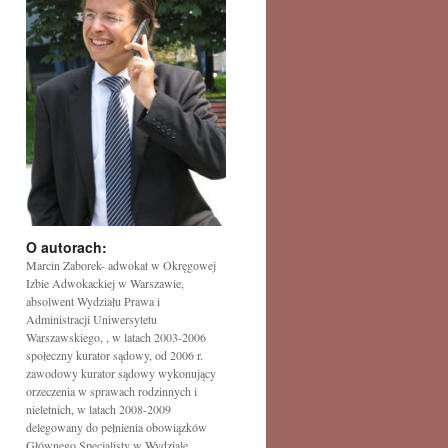
O autorach:
Marcin Zaborek- adwokat w Okręgowej
Izbie Adwokackiej w Warszawie,
absolwent Wydziału Prawa i
Administracji Uniwersytetu
Warszawskiego, , w latach 2003-2006
społeczny kurator sądowy, od 2006 r.
zawodowy kurator sądowy wykonujący
orzeczenia w sprawach rodzinnych i
nieletnich, w latach 2008-2009
delegowany do pełnienia obowiązków
Głównego Specjalisty w Wydziale