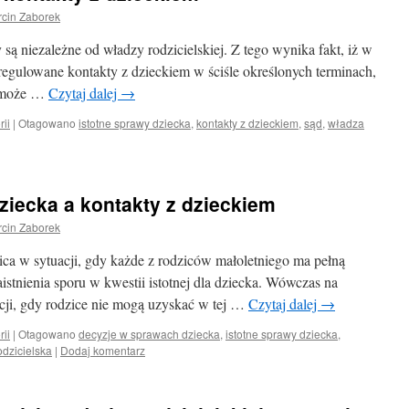
cin Zaborek
 są niezależne od władzy rodzicielskiej. Z tego wynika fakt, iż w
regulowane kontakty z dzieckiem w ściśle określonych terminach,
e może …
Czytaj dalej
→
rii
|
Otagowano
istotne sprawy dziecka
,
kontakty z dzieckiem
,
sąd
,
władza
ziecka a kontakty z dzieckiem
cin Zaborek
ca w sytuacji, gdy każde z rodziców małoletniego ma pełną
istnienia sporu w kwestii istotnej dla dziecka. Wówczas na
uacji, gdy rodzice nie mogą uzyskać w tej …
Czytaj dalej
→
rii
|
Otagowano
decyzje w sprawach dziecka
,
istotne sprawy dziecka
,
odzicielska
|
Dodaj komentarz