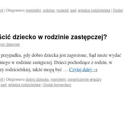
rii
|
Otagowano
małoletni
,
rodzice
,
rozwód
,
sąd
,
władza rodzicielska
|
Dodaj
cić dziecko w rodzinie zastępczej?
cin Zaborek
 w przypadku, gdy dobro dziecka jest zagrożone, Sąd może wydać
niego w rodzinie zastępczej. Dzieci pochodzące z rodzin, w
zy rodzicielskiej, także mogą być …
Czytaj dalej
→
rii
|
Otagowano
dobro dziecka
,
małoletni
,
ograniczenie władzy
,
sąd
,
władza rodzicielska
|
Dodaj komentarz