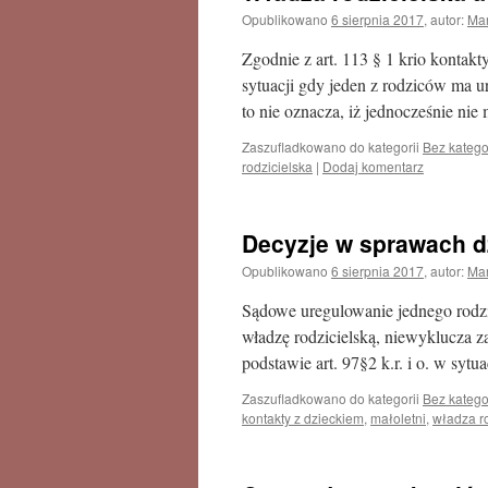
Opublikowano
6 sierpnia 2017
,
autor:
Mar
Zgodnie z art. 113 § 1 krio kontakty
sytuacji gdy jeden z rodziców ma u
to nie oznacza, iż jednocześnie ni
Zaszufladkowano do kategorii
Bez katego
rodzicielska
|
Dodaj komentarz
Decyzje w sprawach d
Opublikowano
6 sierpnia 2017
,
autor:
Mar
Sądowe uregulowanie jednego rodzi
władzę rodzicielską, niewyklucza za
podstawie art. 97§2 k.r. i o. w syt
Zaszufladkowano do kategorii
Bez katego
kontakty z dzieckiem
,
małoletni
,
władza r