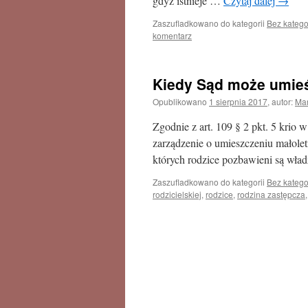
gdyż istnieje …
Czytaj dalej
→
Zaszufladkowano do kategorii
Bez katego
komentarz
Kiedy Sąd może umieś
Opublikowano
1 sierpnia 2017
,
autor:
Mar
Zgodnie z art. 109 § 2 pkt. 5 krio
zarządzenie o umieszczeniu małolet
których rodzice pozbawieni są wład
Zaszufladkowano do kategorii
Bez katego
rodzicielskiej
,
rodzice
,
rodzina zastępcza