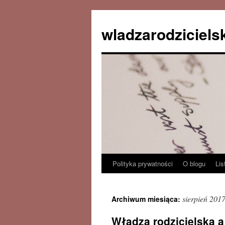
wladzarodziciels
Polityka prywatności
O blogu
Lis
Przejdź
do
sierpień 201
Archiwum miesiąca:
treści
Władza rodzicielska a