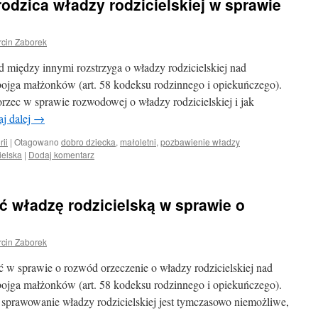
dzica władzy rodzicielskiej w sprawie
cin Zaborek
iędzy innymi rozstrzyga o władzy rodzicielskiej nad
jga małżonków (art. 58 kodeksu rodzinnego i opiekuńczego).
zec w sprawie rozwodowej o władzy rodzicielskiej i jak
aj dalej
→
rii
|
Otagowano
dobro dziecka
,
małoletni
,
pozbawienie władzy
ielska
|
Dodaj komentarz
ć władzę rodzicielską w sprawie o
cin Zaborek
 w sprawie o rozwód orzeczenie o władzy rodzicielskiej nad
jga małżonków (art. 58 kodeksu rodzinnego i opiekuńczego).
że sprawowanie władzy rodzicielskiej jest tymczasowo niemożliwe,