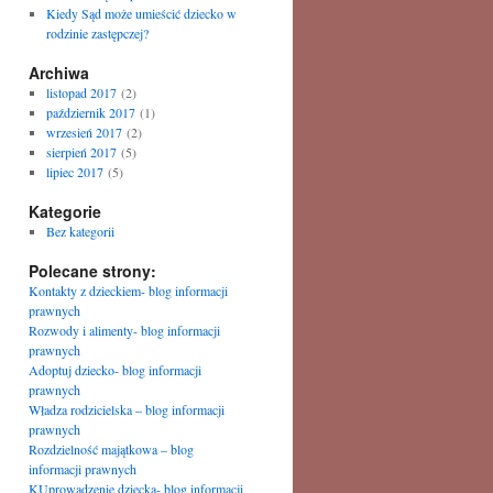
Kiedy Sąd może umieścić dziecko w
rodzinie zastępczej?
Archiwa
listopad 2017
(2)
październik 2017
(1)
wrzesień 2017
(2)
sierpień 2017
(5)
lipiec 2017
(5)
Kategorie
Bez kategorii
Polecane strony:
Kontakty z dzieckiem- blog informacji
prawnych
Rozwody i alimenty- blog informacji
prawnych
Adoptuj dziecko- blog informacji
prawnych
Władza rodzicielska – blog informacji
prawnych
Rozdzielność majątkowa – blog
informacji prawnych
KUprowadzenie dziecka- blog informacji