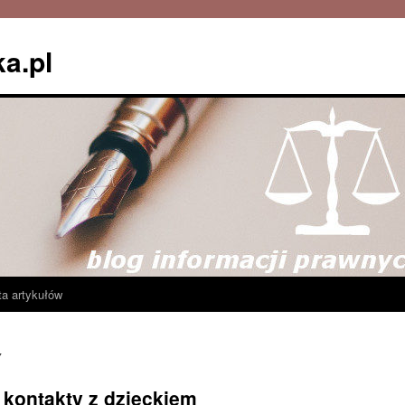
ka.pl
ta artykułów
7
 kontakty z dzieckiem