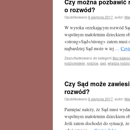
Czy można pozbawić ro
o rozwód?
Opublikowano
6 sierpnia 2017
,
autor:
Mar
W wyroku orzekającym rozwód Sąd m
wspólnym małoletnim dzieckiem obo
<strong>Sąd</strong> zatem musi or
najbardziej Sąd może w tej …
Czyt
Zaszufladkowano do kategorii
Bez katego
rodzicielskiej
,
rodzice
,
sąd
,
władza rodzic
Czy Sąd może zawiesi
rozwód?
Opublikowano
6 sierpnia 2017
,
autor:
Mar
Pamiętać należy, że Sąd musi wydać
wspólnym małoletnim dzieckiem obo
Jeśli zatem dochodzi do sytuacji, 