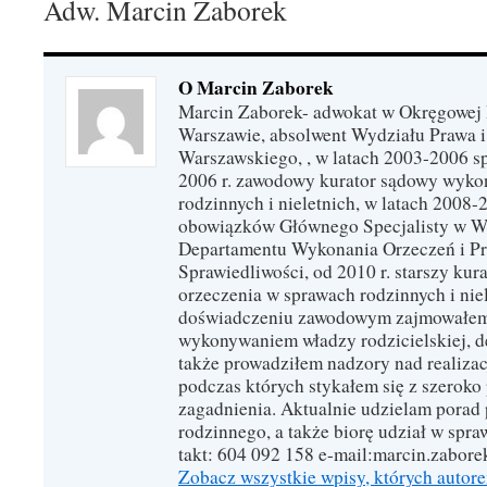
Adw. Marcin Zaborek
O Marcin Zaborek
Marcin Zaborek- adwokat w Okręgowej 
Warszawie, absolwent Wydziału Prawa i
Warszawskiego, , w latach 2003-2006 s
2006 r. zawodowy kurator sądowy wyko
rodzinnych i nieletnich, w latach 2008
obowiązków Głównego Specjalisty w Wy
Departamentu Wykonania Orzeczeń i Pro
Sprawiedliwości, od 2010 r. starszy k
orzeczenia w sprawach rodzinnych i nie
doświadczeniu zawodowym zajmowałem 
wykonywaniem władzy rodzicielskiej, de
także prowadziłem nadzory nad realizac
podczas których stykałem się z szeroko
zagadnienia. Aktualnie udzie­lam porad 
rodzin­nego, a także biorę udział w spra
takt: 604 092 158 e-mail:marcin.zabor
Zobacz wszystkie wpisy, których autor