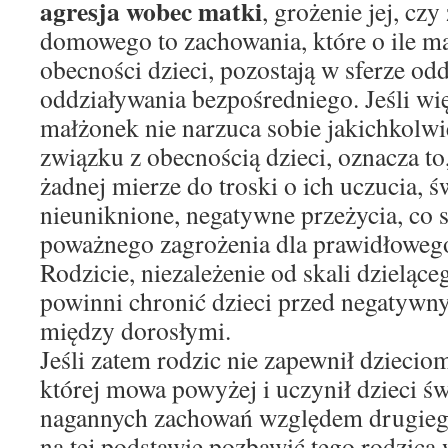
agresja wobec matki
, grożenie jej, cz
domowego to zachowania, które o ile m
obecności dzieci, pozostają w sferze odd
oddziaływania bezpośredniego. Jeśli w
małżonek nie narzuca sobie jakichkolw
związku z obecnością dzieci, oznacza to
żadnej mierze do troski o ich uczucia, 
nieuniknione, negatywne przeżycia, co s
poważnego zagrożenia dla prawidłowego
Rodzicie, niezależenie od skali dzieląceg
powinni chronić dzieci przed negatywn
między dorosłymi.
Jeśli zatem rodzic nie zapewnił dziecio
której mowa powyżej i uczynił dzieci ś
nagannych zachowań względem drugiego
na tej podstawie pozbawić tego rodzica 