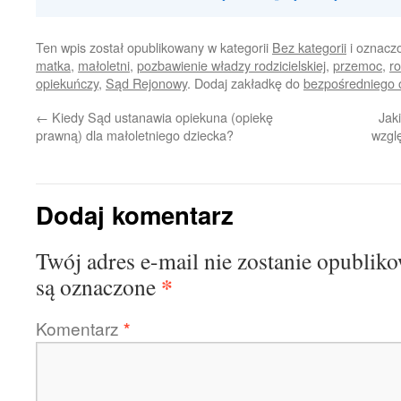
Ten wpis został opublikowany w kategorii
Bez kategorii
i oznacz
matka
,
małoletni
,
pozbawienie władzy rodzicielskiej
,
przemoc
,
r
opiekuńczy
,
Sąd Rejonowy
. Dodaj zakładkę do
bezpośredniego 
←
Kiedy Sąd ustanawia opiekuna (opiekę
Jak
prawną) dla małoletniego dziecka?
wzgl
Dodaj komentarz
Twój adres e-mail nie zostanie opublik
*
są oznaczone
Komentarz
*