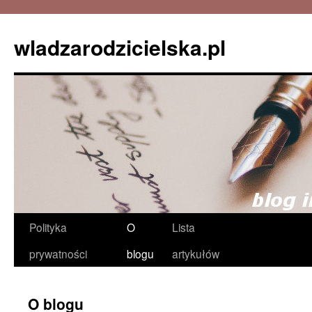
wladzarodzicielska.pl
Przejdź
Polityka
O
Lista
do
prywatności
blogu
artykułów
treści
O blogu