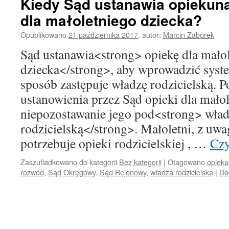
Kiedy Sąd ustanawia opiekuna
dla małoletniego dziecka?
Opublikowano
21 października 2017
,
autor:
Marcin Zaborek
Sąd ustanawia<strong> opiekę dla mało
dziecka</strong>, aby wprowadzić syst
sposób zastępuje władzę rodzicielską. 
ustanowienia przez Sąd opieki dla małol
niepozostawanie jego pod<strong> wła
rodzicielską</strong>. Małoletni, z uwa
potrzebuje opieki rodzicielskiej , …
Czy
Zaszufladkowano do kategorii
Bez kategorii
|
Otagowano
opieka
rozwód
,
Sąd Okręgowy
,
Sąd Rejonowy
,
władza rodzicielska
|
Do