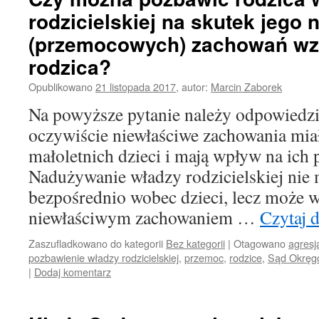
rodzicielskiej na skutek jego
(przemocowych) zachowań wz
rodzica?
Opublikowano
21 listopada 2017
,
autor:
Marcin Zaborek
Na powyższe pytanie należy odpowiedzie
oczywiście niewłaściwe zachowania mia
małoletnich dzieci i mają wpływ na ich
Nadużywanie władzy rodzicielskiej nie 
bezpośrednio wobec dzieci, lecz może w
niewłaściwym zachowaniem …
Czytaj 
Zaszufladkowano do kategorii
Bez kategorii
|
Otagowano
agresj
pozbawienie władzy rodzicielskiej
,
przemoc
,
rodzice
,
Sąd Okręg
|
Dodaj komentarz