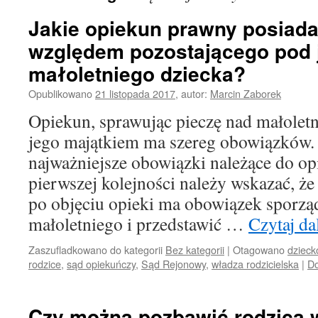
Jakie opiekun prawny posiada
względem pozostającego pod 
małoletniego dziecka?
Opublikowano
21 listopada 2017
,
autor:
Marcin Zaborek
Opiekun, sprawując pieczę nad małolet
jego majątkiem ma szereg obowiązków. 
najważniejsze obowiązki należące do o
pierwszej kolejności należy wskazać, ż
po objęciu opieki ma obowiązek sporzą
małoletniego i przedstawić …
Czytaj da
Zaszufladkowano do kategorii
Bez kategorii
|
Otagowano
dzieck
rodzice
,
sąd opiekuńczy
,
Sąd Rejonowy
,
władza rodzicielska
|
Do
Czy można pozbawić rodzica 